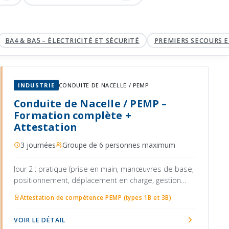
BA4 & BA5 – ÉLECTRICITÉ ET SÉCURITÉ
PREMIERS SECOURS EN
INDUSTRIE
CONDUITE DE NACELLE / PEMP
Conduite de Nacelle / PEMP –
Formation complète +
Attestation
3 journées
Groupe de 6 personnes maximum
Jour 2 : pratique (prise en main, manœuvres de base,
positionnement, déplacement en charge, gestion
des obstacles)
Attestation de compétence PEMP (types 1B et 3B)
VOIR LE DÉTAIL