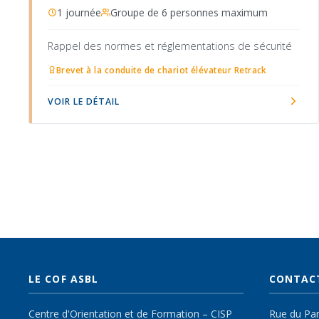
1 journée
Groupe de 6 personnes maximum
Rappel des normes et réglementations de sécurité
Brevet à la conduite de chariot élévateur Retrack
VOIR LE DÉTAIL
LE COF ASBL
CONTAC
Centre d'Orientation et de Formation – CISP
Rue du Parc