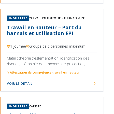
INDUSTRIE
TRAVAIL EN HAUTEUR – HARNAIS & EPI
Travail en hauteur – Port du
harnais et utilisation EPI
1 journée
Groupe de 6 personnes maximum
Matin : théorie (réglementation, identification des
risques, hiérarchie des moyens de protection,
présentation des EPI antichute : harnais, longe,
Attestation de compétence travail en hauteur
absorbeur d'énergie, point d'ancrage, ligne de vie,
vérification du matériel)
VOIR LE DÉTAIL
INDUSTRIE
CARISTE