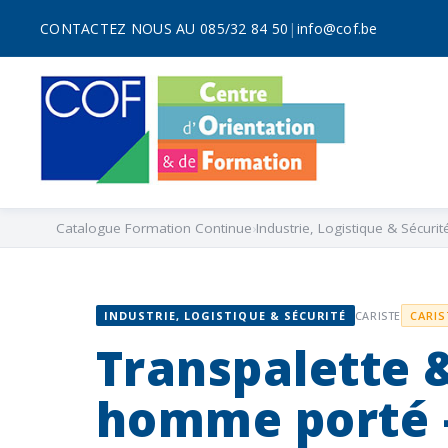
CONTACTEZ NOUS AU 085/32 84 50
|
info@cof.be
Catalogue Formation Continue
Industrie, Logistique & Sécurit
INDUSTRIE, LOGISTIQUE & SÉCURITÉ
CARISTE
CARIS
Transpalette 
homme porté –