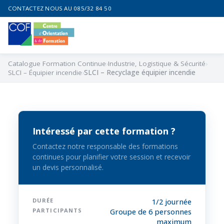
CONTACTEZ NOUS AU 085/32 84 50
Catalogue Formation Continue
Industrie, Logistique & Sécurité
SLCI – Équipier incendie
SLCI – Recyclage équipier incendie
Intéressé par cette formation ?
Contactez notre responsable des formations
continues pour planifier votre session et recevoir
un devis personnalisé.
DURÉE
1/2 journée
PARTICIPANTS
Groupe de 6 personnes
maximum