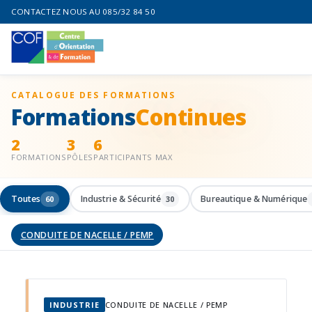
CONTACTEZ NOUS AU 085/32 84 50
CATALOGUE DES FORMATIONS
Formations
Continues
2
3
6
FORMATIONS
PÔLES
PARTICIPANTS MAX
Toutes
Industrie & Sécurité
Bureautique & Numérique
60
30
CONDUITE DE NACELLE / PEMP
INDUSTRIE
CONDUITE DE NACELLE / PEMP