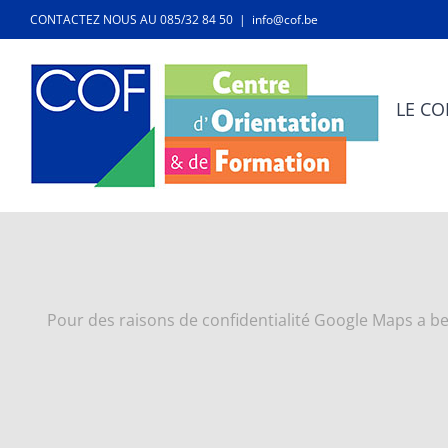
Passer
CONTACTEZ NOUS AU 085/32 84 50
|
info@cof.be
au
contenu
LE CO
Pour des raisons de confidentialité Google Maps a bes