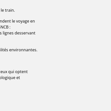
le train.
endent le voyage en
 SNCB :
es lignes desservant
alités environnantes.
ceux qui optent
ologique et