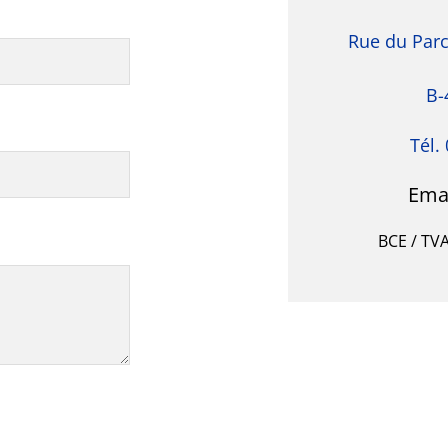
Rue du Parc 
B-
Tél.
Emai
BCE / TVA