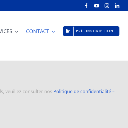
Facebook
YouTube
Instagram
Link
VICES
CONTACT
PRÉ-INSCRIPTION
s, veuillez consulter nos
Politique de confidentialité –