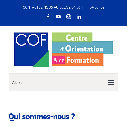
Passer
CONTACTEZ NOUS AU 085/32 84 50
|
info@cof.be
au
contenu
Facebook
YouTube
Instagram
LinkedIn
Aller à...
Qui sommes-nous ?