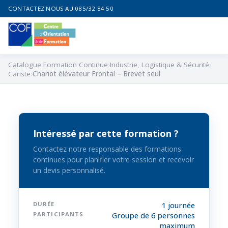
CONTACTEZ NOUS AU 085/32 84 50
Catalogue Formation Continue
Industrie, Logistique & Sécurité
Cariste
Chariot élévateur Frontal – Brevet seul
Intéressé par cette formation ?
Contactez notre responsable des formations
continues pour planifier votre session et recevoir
un devis personnalisé.
DURÉE
1 journée
PARTICIPANTS
Groupe de 6 personnes
maximum