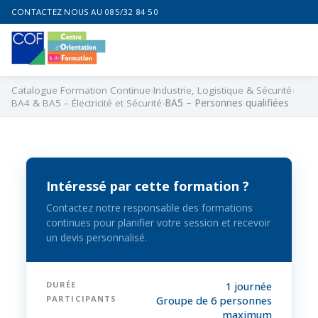
CONTACTEZ NOUS AU 085/32 84 50
Catalogue Formation Continue
Industrie, Logistique & Sécurité
BA4 & BA5 – Électricité et Sécurité
BA5 – Personnes qualifiées
Intéressé par cette formation ?
Contactez notre responsable des formations
continues pour planifier votre session et recevoir
un devis personnalisé.
DURÉE
1 journée
PARTICIPANTS
Groupe de 6 personnes
maximum