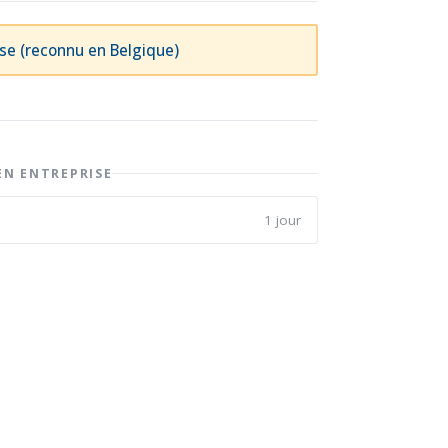
rise (reconnu en Belgique)
EN ENTREPRISE
1 jour