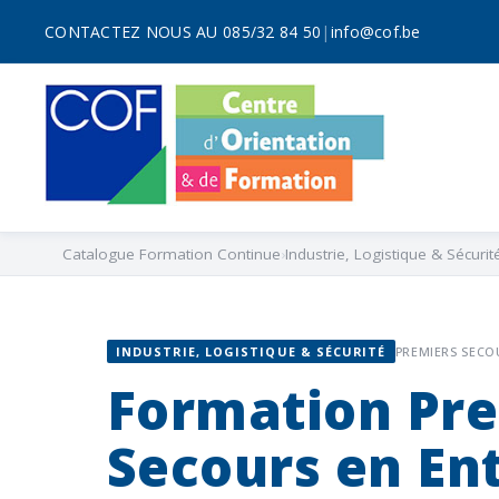
CONTACTEZ NOUS AU 085/32 84 50
|
info@cof.be
Catalogue Formation Continue
Industrie, Logistique & Sécurit
INDUSTRIE, LOGISTIQUE & SÉCURITÉ
PREMIERS SECO
Formation Pr
Secours en En