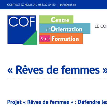
Passer
CONTACTEZ NOUS AU 085/32 84 50
|
info@cof.be
au
contenu
LE CO
« Rêves de femmes 
Projet « Rêves de femmes » : Défendre les