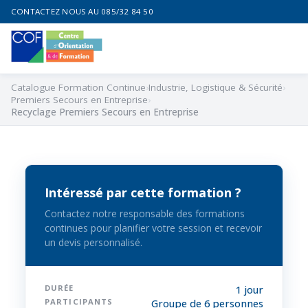
CONTACTEZ NOUS AU 085/32 84 50
Catalogue Formation Continue
Industrie, Logistique & Sécurité
Premiers Secours en Entreprise
Recyclage Premiers Secours en Entreprise
Intéressé par cette formation ?
Contactez notre responsable des formations
continues pour planifier votre session et recevoir
un devis personnalisé.
DURÉE
1 jour
PARTICIPANTS
Groupe de 6 personnes