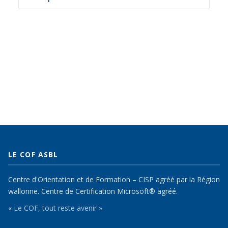
LE COF ASBL
Centre d'Orientation et de Formation – CISP agréé par la Région
wallonne. Centre de Certification Microsoft® agréé.
« Le COF, tout reste avenir »