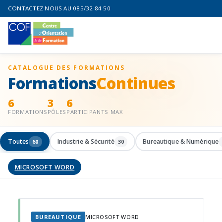
CONTACTEZ NOUS AU 085/32 84 50
CATALOGUE DES FORMATIONS
Formations
Continues
6
3
6
FORMATIONS
PÔLES
PARTICIPANTS MAX
Toutes
Industrie & Sécurité
Bureautique & Numérique
60
30
MICROSOFT WORD
BUREAUTIQUE
MICROSOFT WORD