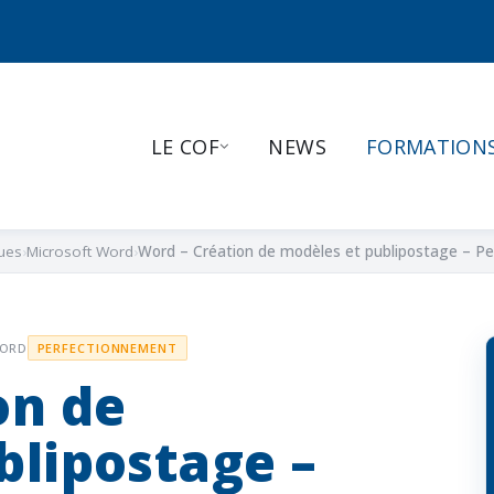
LE COF
NEWS
FORMATION
ues
Microsoft Word
Word – Création de modèles et publipostage – P
WORD
PERFECTIONNEMENT
on de
blipostage –