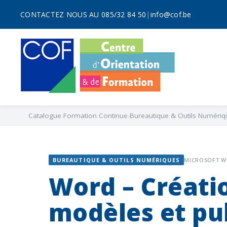
CONTACTEZ NOUS AU 085/32 84 50
|
info@cof.be
Catalogue Formation Continue
Bureautique & Outils Numériq
BUREAUTIQUE & OUTILS NUMÉRIQUES
MICROSOFT 
Word – Créati
modèles et pu