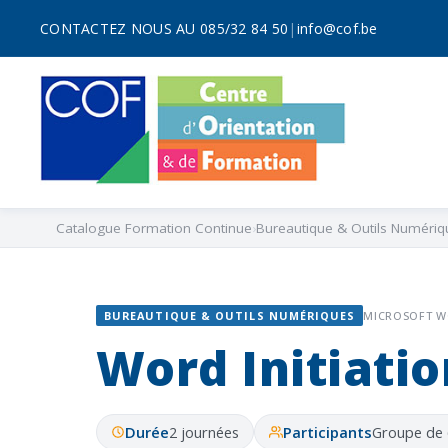
CONTACTEZ NOUS AU 085/32 84 50
|
info@cof.be
Catalogue Formation Continue
Bureautique & Outils Numériq
BUREAUTIQUE & OUTILS NUMÉRIQUES
MICROSOFT 
Word Initiatio
Durée
2 journées
Participants
Groupe de