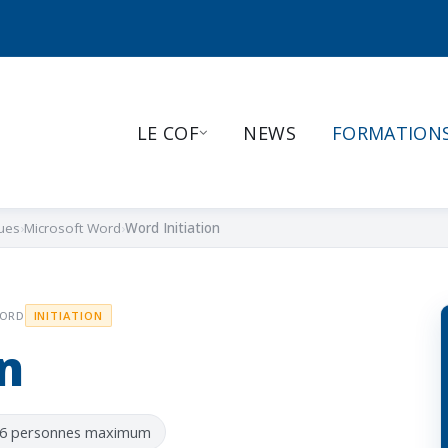
LE COF
NEWS
FORMATION
ues
Microsoft Word
Word Initiation
WORD
INITIATION
n
 6 personnes maximum