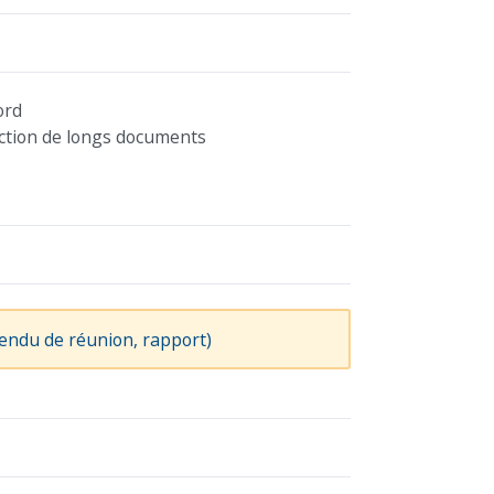
ord
action de longs documents
endu de réunion, rapport)