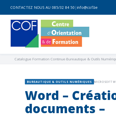
CONTACTEZ NOUS AU 085/32 84 50
|
info@cof.be
Catalogue Formation Continue
Bureautique & Outils Numériq
BUREAUTIQUE & OUTILS NUMÉRIQUES
MICROSOFT 
Word – Créati
documents –