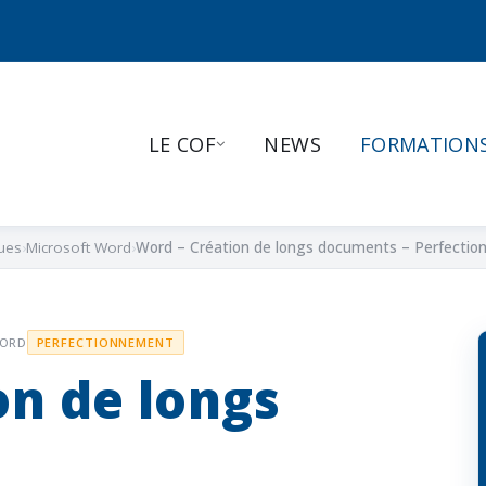
LE COF
NEWS
FORMATION
ues
Microsoft Word
Word – Création de longs documents – Perfecti
WORD
PERFECTIONNEMENT
on de longs