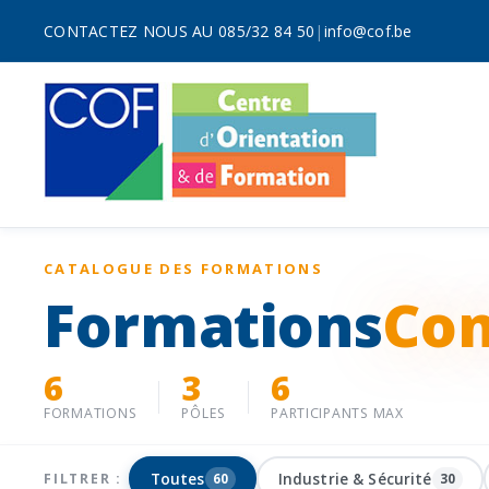
CONTACTEZ NOUS AU 085/32 84 50
|
info@cof.be
CATALOGUE DES FORMATIONS
Formations
Con
6
3
6
FORMATIONS
PÔLES
PARTICIPANTS MAX
Toutes
Industrie & Sécurité
FILTRER :
60
30