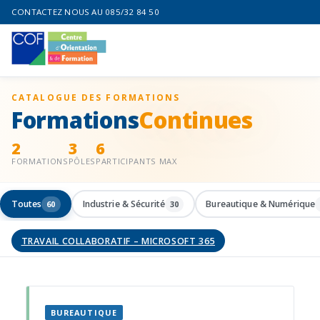
CONTACTEZ NOUS AU 085/32 84 50
CATALOGUE DES FORMATIONS
Formations
Continues
2
3
6
FORMATIONS
PÔLES
PARTICIPANTS MAX
Toutes
Industrie & Sécurité
Bureautique & Numérique
60
30
TRAVAIL COLLABORATIF – MICROSOFT 365
BUREAUTIQUE