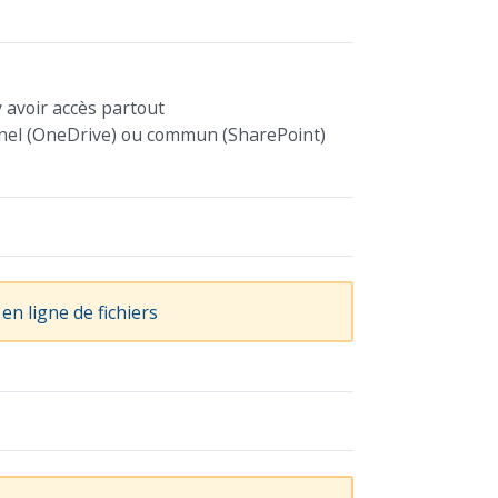
y avoir accès partout
nel (OneDrive) ou commun (SharePoint)
 en ligne de fichiers