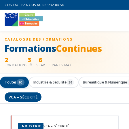
CONTACTEZ NOUS AU 085/32 84 50
CATALOGUE DES FORMATIONS
Formations
Continues
2
3
6
FORMATIONS
PÔLES
PARTICIPANTS MAX
Toutes
Industrie & Sécurité
Bureautique & Numérique
60
30
VCA – SÉCURITÉ
INDUSTRIE
VCA – SÉCURITÉ