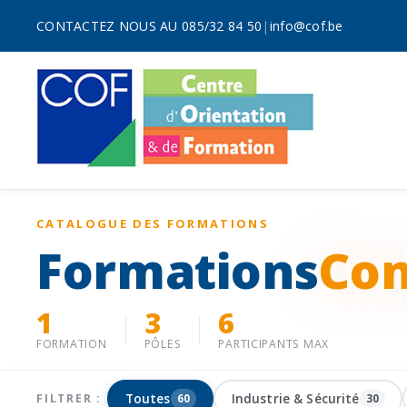
CONTACTEZ NOUS AU 085/32 84 50
|
info@cof.be
CATALOGUE DES FORMATIONS
Formations
Con
1
3
6
FORMATION
PÔLES
PARTICIPANTS MAX
Toutes
Industrie & Sécurité
FILTRER :
60
30