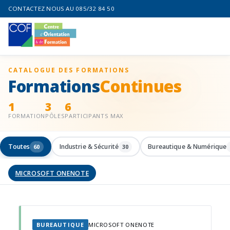
CONTACTEZ NOUS AU 085/32 84 50
CATALOGUE DES FORMATIONS
Formations
Continues
1
3
6
FORMATION
PÔLES
PARTICIPANTS MAX
Toutes
Industrie & Sécurité
Bureautique & Numérique
60
30
MICROSOFT ONENOTE
BUREAUTIQUE
MICROSOFT ONENOTE