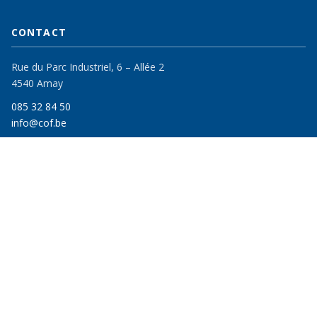
CONTACT
Rue du Parc Industriel, 6 – Allée 2
4540 Amay
085 32 84 50
info@cof.be
FORMATIONS
Pour chercheurs d'emploi
Pour particuliers & entreprises
Catalogue Continues 2026–2027
En milieu carcéral
FSE et AMIF
CATÉGORIES – CONTINUES