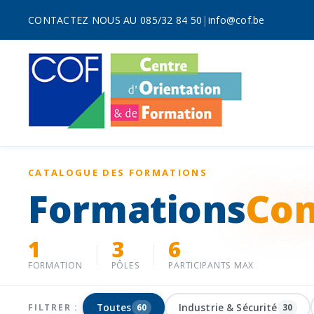
CONTACTEZ NOUS AU 085/32 84 50
|
info@cof.be
CATALOGUE DES FORMATIONS
Formations
Con
1
3
6
FORMATION
PÔLES
PARTICIPANTS MAX
Toutes
Industrie & Sécurité
FILTRER :
60
30