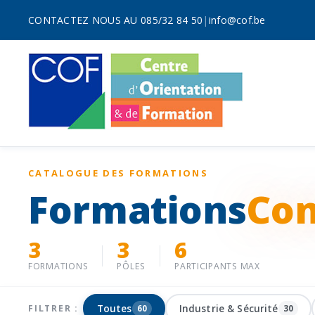
CONTACTEZ NOUS AU 085/32 84 50
|
info@cof.be
CATALOGUE DES FORMATIONS
Formations
Con
3
3
6
FORMATIONS
PÔLES
PARTICIPANTS MAX
Toutes
Industrie & Sécurité
FILTRER :
60
30