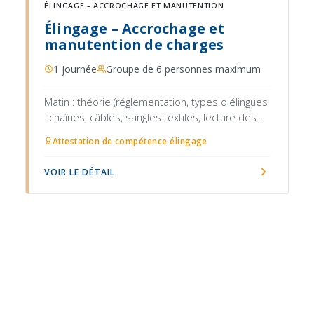
ÉLINGAGE – ACCROCHAGE ET MANUTENTION
Élingage – Accrochage et
manutention de charges
1 journée
Groupe de 6 personnes maximum
Matin : théorie (réglementation, types d'élingues
: chaînes, câbles, sangles textiles, lecture des
marquages et CMU, règles de choix, angles
Attestation de compétence élingage
d'élingage et perte de capacité, vérification des
accessoires, signaux gestuels normalisés)
VOIR LE DÉTAIL