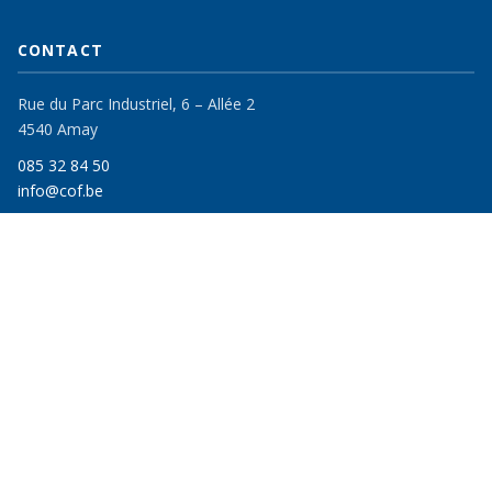
CONTACT
Rue du Parc Industriel, 6 – Allée 2
4540 Amay
085 32 84 50
info@cof.be
FORMATIONS
Pour chercheurs d'emploi
Pour particuliers & entreprises
Catalogue Continues 2026–2027
En milieu carcéral
FSE et AMIF
CATÉGORIES – CONTINUES