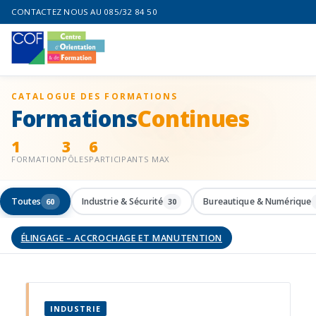
CONTACTEZ NOUS AU 085/32 84 50
CATALOGUE DES FORMATIONS
Formations
Continues
1
3
6
FORMATION
PÔLES
PARTICIPANTS MAX
Toutes
Industrie & Sécurité
Bureautique & Numérique
60
30
ÉLINGAGE – ACCROCHAGE ET MANUTENTION
INDUSTRIE