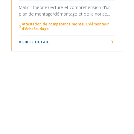
Matin : théorie (lecture et compréhension d'un
plan de montage/démontage et de la notice
fabricant, note de calcul et vérification de la
Attestation de compétence monteur/démonteur
stabilité, séquences de montage et démontage
d'échafaudage
en sécurité, mise en place des garde-corps,
plinthes et accès, balisage et signalisation)
VOIR LE DÉTAIL