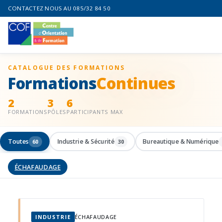
CONTACTEZ NOUS AU 085/32 84 50
CATALOGUE DES FORMATIONS
Formations
Continues
2
3
6
FORMATIONS
PÔLES
PARTICIPANTS MAX
Toutes
Industrie & Sécurité
Bureautique & Numérique
60
30
ÉCHAFAUDAGE
INDUSTRIE
ÉCHAFAUDAGE