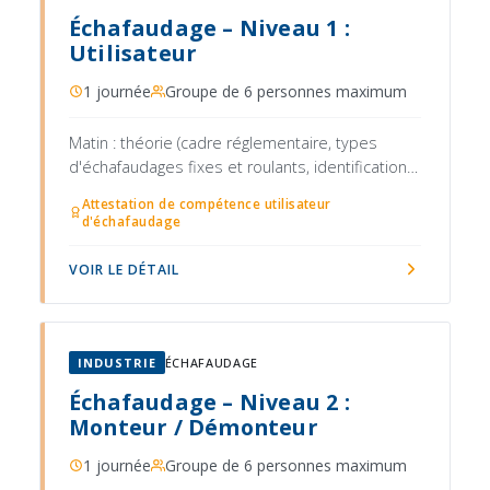
Échafaudage – Niveau 1 :
Utilisateur
1 journée
Groupe de 6 personnes maximum
Matin : théorie (cadre réglementaire, types
d'échafaudages fixes et roulants, identification
des risques, conditions météorologiques et
Attestation de compétence utilisateur
charges admissibles, vérifications avant
d'échafaudage
utilisation, règles d'accès et de circulation)
VOIR LE DÉTAIL
INDUSTRIE
ÉCHAFAUDAGE
Échafaudage – Niveau 2 :
Monteur / Démonteur
1 journée
Groupe de 6 personnes maximum