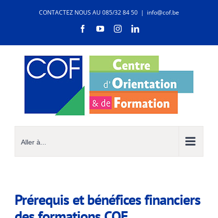
Passer
CONTACTEZ NOUS AU 085/32 84 50
|
info@cof.be
au
contenu
Facebook
YouTube
Instagram
LinkedIn
Aller à...
Prérequis et bénéfices financiers
des formations COF