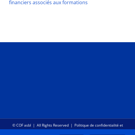
financiers associés aux formations
©
COF asbl
| All Rights Reserved |
Politique de confidentialité et
RGPD
|
Gestion des Cookies
|
Déclaration d'accessibilité