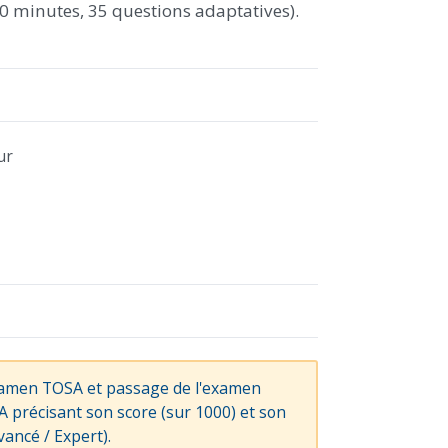
(60 minutes, 35 questions adaptatives).
ur
xamen TOSA et passage de l'examen
OSA précisant son score (sur 1000) et son
vancé / Expert).