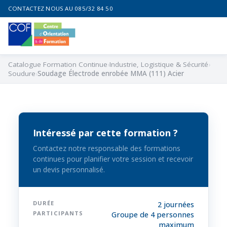
CONTACTEZ NOUS AU 085/32 84 50
Catalogue Formation Continue
Industrie, Logistique & Sécurité
Soudure
Soudage Électrode enrobée MMA (111) Acier
Intéressé par cette formation ?
Contactez notre responsable des formations
continues pour planifier votre session et recevoir
un devis personnalisé.
DURÉE
2 journées
PARTICIPANTS
Groupe de 4 personnes
maximum