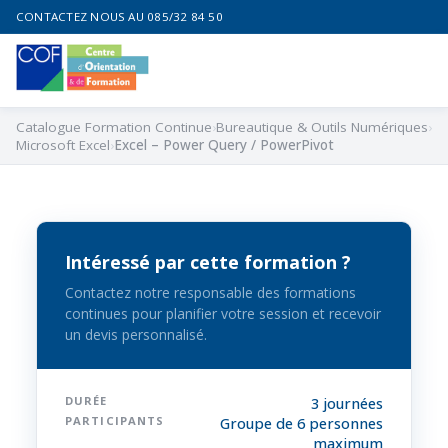
CONTACTEZ NOUS AU 085/32 84 50
Catalogue Formation Continue
Bureautique & Outils Numériques
Microsoft Excel
Excel – Power Query / PowerPivot
Intéressé par cette formation ?
Contactez notre responsable des formations
continues pour planifier votre session et recevoir
un devis personnalisé.
DURÉE
3 journées
PARTICIPANTS
Groupe de 6 personnes
maximum