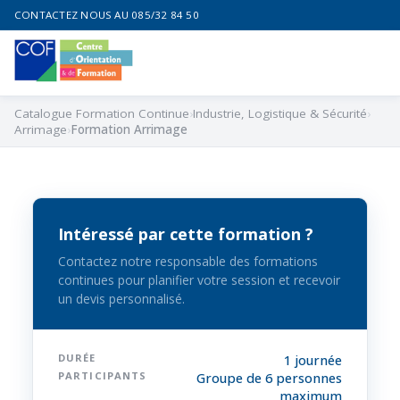
CONTACTEZ NOUS AU 085/32 84 50
Catalogue Formation Continue
Industrie, Logistique & Sécurité
Arrimage
Formation Arrimage
Intéressé par cette formation ?
Contactez notre responsable des formations
continues pour planifier votre session et recevoir
un devis personnalisé.
DURÉE
1 journée
PARTICIPANTS
Groupe de 6 personnes
maximum