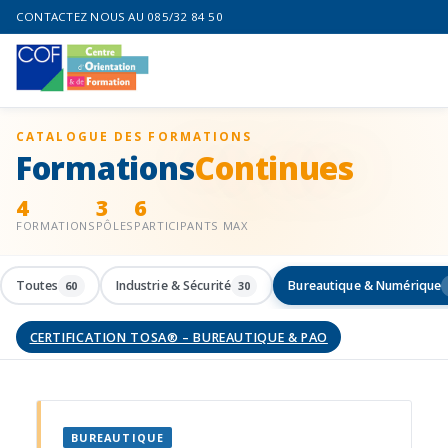
CONTACTEZ NOUS AU 085/32 84 50
CATALOGUE DES FORMATIONS
Formations
Continues
4
3
6
FORMATIONS
PÔLES
PARTICIPANTS MAX
Toutes
Industrie & Sécurité
Bureautique & Numérique
60
30
CERTIFICATION TOSA® – BUREAUTIQUE & PAO
BUREAUTIQUE