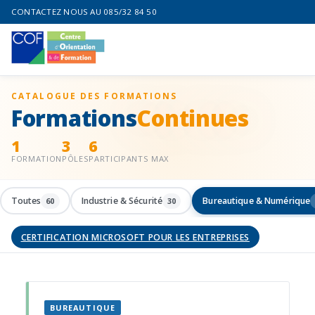
CONTACTEZ NOUS AU 085/32 84 50
CATALOGUE DES FORMATIONS
Formations
Continues
1
3
6
FORMATION
PÔLES
PARTICIPANTS MAX
Toutes
Industrie & Sécurité
Bureautique & Numérique
60
30
CERTIFICATION MICROSOFT POUR LES ENTREPRISES
BUREAUTIQUE