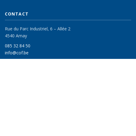
CONTACT
Rue du Parc Industriel, 6 – Allée 2
4540 Amay
085 32 84 50
info@cof.be
FORMATIONS
Pour chercheurs d'emploi
Pour particuliers & entreprises
Catalogue Continues 2026–2027
En milieu carcéral
FSE et AMIF
CATÉGORIES – CONTINUES