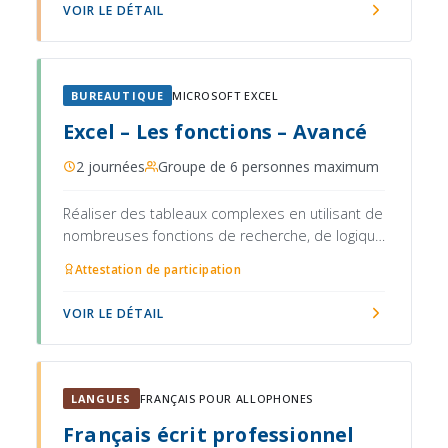
plinthes et accès, balisage et signalisation)
VOIR LE DÉTAIL
BUREAUTIQUE
MICROSOFT EXCEL
Excel – Les fonctions – Avancé
2 journées
Groupe de 6 personnes maximum
Réaliser des tableaux complexes en utilisant de
nombreuses fonctions de recherche, de logique
et de statistique
Attestation de participation
VOIR LE DÉTAIL
LANGUES
FRANÇAIS POUR ALLOPHONES
Français écrit professionnel