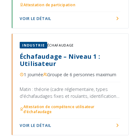
Attestation de participation
VOIR LE DÉTAIL
INDUSTRIE
ÉCHAFAUDAGE
Échafaudage – Niveau 1 :
Utilisateur
1 journée
Groupe de 6 personnes maximum
Matin : théorie (cadre réglementaire, types
d'échafaudages fixes et roulants, identification
des risques, conditions météorologiques et
Attestation de compétence utilisateur
charges admissibles, vérifications avant
d'échafaudage
utilisation, règles d'accès et de circulation)
VOIR LE DÉTAIL