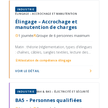
INDUSTRIE
ÉLINGAGE – ACCROCHAGE ET MANUTENTION
Élingage – Accrochage et
manutention de charges
1 journée
Groupe de 6 personnes maximum
Matin : théorie (réglementation, types d'élingues
: chaînes, câbles, sangles textiles, lecture des
marquages et CMU, règles de choix, angles
Attestation de compétence élingage
d'élingage et perte de capacité, vérification des
accessoires, signaux gestuels normalisés)
VOIR LE DÉTAIL
INDUSTRIE
BA4 & BA5 – ÉLECTRICITÉ ET SÉCURITÉ
BA5 – Personnes qualifiées