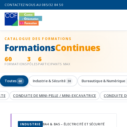
CONTACTEZ NOUS AU 085/32 84 50
CATALOGUE DES FORMATIONS
Formations
Continues
60
3
6
FORMATIONS
PÔLES
PARTICIPANTS MAX
Toutes
Industrie & Sécurité
Bureautique & Numérique
60
30
E
CONDUITE DE MINI-PELLE / MINI-EXCAVATRICE
CONDUITE DE N
INDUSTRIE
BA4 & BA5 – ÉLECTRICITÉ ET SÉCURITÉ