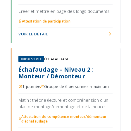
Créer et mettre en page des longs documents
Attestation de participation
VOIR LE DÉTAIL
INDUSTRIE
ÉCHAFAUDAGE
Échafaudage – Niveau 2 :
Monteur / Démonteur
1 journée
Groupe de 6 personnes maximum
Matin : théorie (lecture et compréhension d'un
plan de montage/démontage et de la notice
fabricant, note de calcul et vérification de la
Attestation de compétence monteur/démonteur
stabilité, séquences de montage et démontage
d'échafaudage
en sécurité, mise en place des garde-corps,